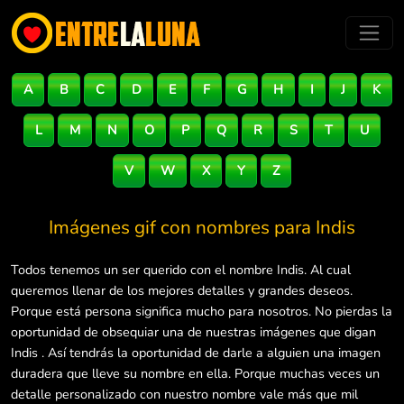
A
B
C
D
E
F
G
H
I
J
K
L
M
N
O
P
Q
R
S
T
U
V
W
X
Y
Z
Imágenes gif con nombres para
Indis
Todos tenemos un ser querido con el nombre Indis. Al cual
queremos llenar de los mejores detalles y grandes deseos.
Porque está persona significa mucho para nosotros. No pierdas la
oportunidad de obsequiar una de nuestras imágenes que digan
Indis . Así tendrás la oportunidad de darle a alguien una imagen
duradera que lleve su nombre en ella. Porque muchas veces un
detalle personalizado con nuestro nombre vale más que mil