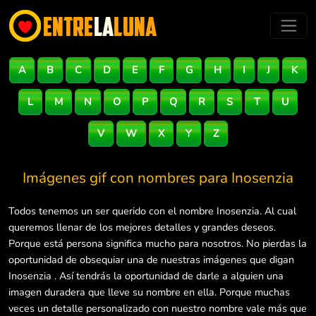
A
B
C
D
E
F
G
H
I
J
K
L
M
N
O
P
Q
R
S
T
U
V
W
X
Y
Z
Imágenes gif con nombres para
Inosenzia
Todos tenemos un ser querido con el nombre Inosenzia. Al cual
queremos llenar de los mejores detalles y grandes deseos.
Porque está persona significa mucho para nosotros. No pierdas la
oportunidad de obsequiar una de nuestras imágenes que digan
Inosenzia . Así tendrás la oportunidad de darle a alguien una
imagen duradera que lleve su nombre en ella. Porque muchas
veces un detalle personalizado con nuestro nombre vale más que