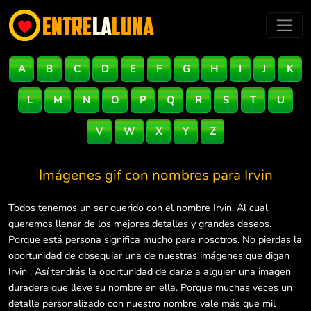
A
B
C
D
E
F
G
H
I
J
K
L
M
N
O
P
Q
R
S
T
U
V
W
X
Y
Z
Imágenes gif con nombres para
Irvin
Todos tenemos un ser querido con el nombre Irvin. Al cual
queremos llenar de los mejores detalles y grandes deseos.
Porque está persona significa mucho para nosotros. No pierdas la
oportunidad de obsequiar una de nuestras imágenes que digan
Irvin . Así tendrás la oportunidad de darle a alguien una imagen
duradera que lleve su nombre en ella. Porque muchas veces un
detalle personalizado con nuestro nombre vale más que mil