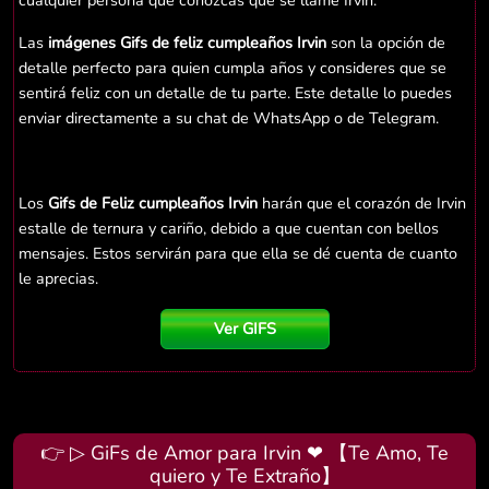
cualquier persona que conozcas que se llame Irvin.
Las
imágenes Gifs de feliz cumpleaños Irvin
son la opción de
detalle perfecto para quien cumpla años y consideres que se
sentirá feliz con un detalle de tu parte. Este detalle lo puedes
enviar directamente a su chat de WhatsApp o de Telegram.
Los
Gifs de Feliz cumpleaños Irvin
harán que el corazón de Irvin
estalle de ternura y cariño, debido a que cuentan con bellos
mensajes. Estos servirán para que ella se dé cuenta de cuanto
le aprecias.
Ver GIFS
👉 ▷ GiFs de Amor para Irvin ❤ 【Te Amo, Te
quiero y Te Extraño】