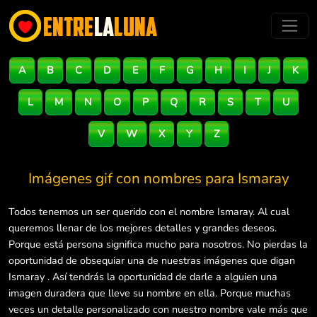
A
B
C
D
E
F
G
H
I
J
K
L
M
N
O
P
Q
R
S
T
U
V
W
X
Y
Z
Imágenes gif con nombres para
Ismaray
Todos tenemos un ser querido con el nombre Ismaray. Al cual
queremos llenar de los mejores detalles y grandes deseos.
Porque está persona significa mucho para nosotros. No pierdas la
oportunidad de obsequiar una de nuestras imágenes que digan
Ismaray . Así tendrás la oportunidad de darle a alguien una
imagen duradera que lleve su nombre en ella. Porque muchas
veces un detalle personalizado con nuestro nombre vale más que