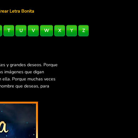
rear Letra Bonita
T
U
V
W
X
Y
Z
les y grandes deseos. Porque
ras imágenes que digan
en ella. Porque muchas veces
 nombre que deseas, para