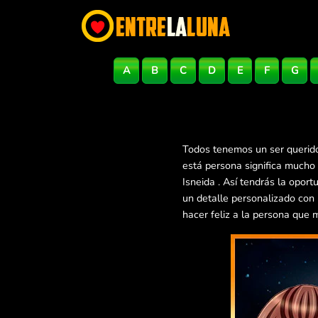
A
B
C
D
E
F
G
Todos tenemos un ser querido
está persona significa mucho
Isneida . Así tendrás la opo
un detalle personalizado con
hacer feliz a la persona que 