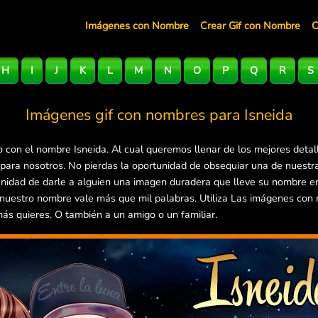
Imágenes con Nombre
Crear Gif con Nombre
C
H
I
J
K
L
M
N
O
P
Q
R
S
Imágenes gif con nombres para
Isneida
 con el nombre Isneida. Al cual queremos llenar de los mejores detal
 para nosotros. No pierdas la oportunidad de obsequiar una de nuest
rtunidad de darle a alguien una imagen duradera que lleve su nombre 
 nuestro nombre vale más que mil palabras. Utiliza Las imágenes con
más quieres. O también a un amigo o un familiar.