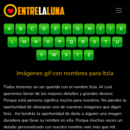
A
B
C
D
E
F
G
H
I
J
K
L
M
N
O
P
Q
R
S
T
U
V
W
X
Y
Z
Imágenes gif con nombres para
Itzia
Todos tenemos un ser querido con el nombre Itzia. Al cual
queremos llenar de los mejores detalles y grandes deseos.
Porque está persona significa mucho para nosotros. No pierdas la
oportunidad de obsequiar una de nuestras imágenes que digan
Itzia . Así tendrás la oportunidad de darle a alguien una imagen
duradera que lleve su nombre en ella. Porque muchas veces un
detalle personalizado con nuestro nombre vale más que mil