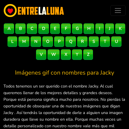
A
B
C
D
E
F
G
H
I
J
K
L
M
N
O
P
Q
R
S
T
U
V
W
X
Y
Z
Imágenes gif con nombres para
Jacky
Todos tenemos un ser querido con el nombre Jacky. Al cual
queremos llenar de los mejores detalles y grandes deseos.
Porque está persona significa mucho para nosotros. No pierdas la
oportunidad de obsequiar una de nuestras imágenes que digan
Jacky . Así tendrás la oportunidad de darle a alguien una imagen
duradera que lleve su nombre en ella. Porque muchas veces un
detalle personalizado con nuestro nombre vale más que mil