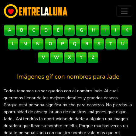
A
B
C
D
E
F
G
H
I
J
K
L
M
N
O
P
Q
R
S
T
U
V
W
X
Y
Z
Imágenes gif con nombres para
Jade
Todos tenemos un ser querido con el nombre Jade. Al cual
queremos llenar de los mejores detalles y grandes deseos.
Porque está persona significa mucho para nosotros. No pierdas la
oportunidad de obsequiar una de nuestras imágenes que digan
Jade . Así tendrás la oportunidad de darle a alguien una imagen
duradera que lleve su nombre en ella. Porque muchas veces un
detalle personalizado con nuestro nombre vale más que mil