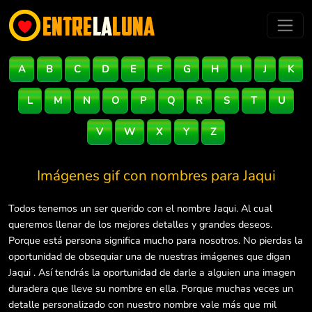
A
B
C
D
E
F
G
H
I
J
K
L
M
N
O
P
Q
R
S
T
U
V
W
X
Y
Z
Imágenes gif con nombres para
Jaqui
Todos tenemos un ser querido con el nombre Jaqui. Al cual
queremos llenar de los mejores detalles y grandes deseos.
Porque está persona significa mucho para nosotros. No pierdas la
oportunidad de obsequiar una de nuestras imágenes que digan
Jaqui . Así tendrás la oportunidad de darle a alguien una imagen
duradera que lleve su nombre en ella. Porque muchas veces un
detalle personalizado con nuestro nombre vale más que mil