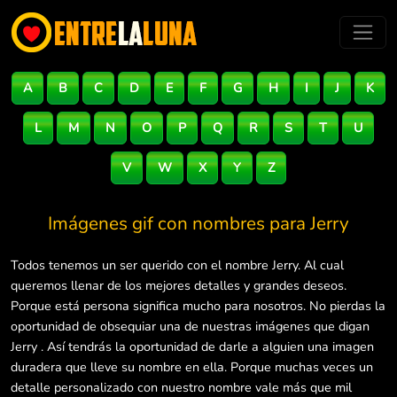
A
B
C
D
E
F
G
H
I
J
K
L
M
N
O
P
Q
R
S
T
U
V
W
X
Y
Z
Imágenes gif con nombres para
Jerry
Todos tenemos un ser querido con el nombre Jerry. Al cual
queremos llenar de los mejores detalles y grandes deseos.
Porque está persona significa mucho para nosotros. No pierdas la
oportunidad de obsequiar una de nuestras imágenes que digan
Jerry . Así tendrás la oportunidad de darle a alguien una imagen
duradera que lleve su nombre en ella. Porque muchas veces un
detalle personalizado con nuestro nombre vale más que mil