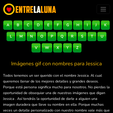
A
B
C
D
E
F
G
H
I
J
K
L
M
N
O
P
Q
R
S
T
U
V
W
X
Y
Z
Imágenes gif con nombres para
Jessica
Todos tenemos un ser querido con el nombre Jessica. Al cual
queremos llenar de los mejores detalles y grandes deseos.
Porque está persona significa mucho para nosotros. No pierdas la
oportunidad de obsequiar una de nuestras imágenes que digan
Jessica . Así tendrás la oportunidad de darle a alguien una
imagen duradera que lleve su nombre en ella. Porque muchas
veces un detalle personalizado con nuestro nombre vale más que