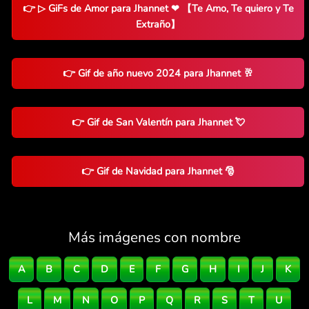
👉 ▷ GiFs de Amor para Jhannet ❤ 【Te Amo, Te quiero y Te
Extraño】
👉 Gif de año nuevo 2024 para Jhannet 🥂
👉 Gif de San Valentín para Jhannet 💘
👉 Gif de Navidad para Jhannet 🎅
Más imágenes con nombre
A
B
C
D
E
F
G
H
I
J
K
L
M
N
O
P
Q
R
S
T
U