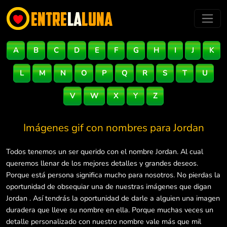
A
B
C
D
E
F
G
H
I
J
K
L
M
N
O
P
Q
R
S
T
U
V
W
X
Y
Z
Imágenes gif con nombres para
Jordan
Todos tenemos un ser querido con el nombre Jordan. Al cual
queremos llenar de los mejores detalles y grandes deseos.
Porque está persona significa mucho para nosotros. No pierdas la
oportunidad de obsequiar una de nuestras imágenes que digan
Jordan . Así tendrás la oportunidad de darle a alguien una imagen
duradera que lleve su nombre en ella. Porque muchas veces un
detalle personalizado con nuestro nombre vale más que mil