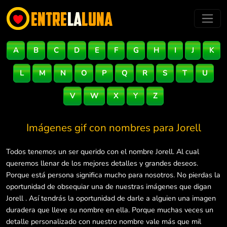
A
B
C
D
E
F
G
H
I
J
K
L
M
N
O
P
Q
R
S
T
U
V
W
X
Y
Z
Imágenes gif con nombres para
Jorell
Todos tenemos un ser querido con el nombre Jorell. Al cual
queremos llenar de los mejores detalles y grandes deseos.
Porque está persona significa mucho para nosotros. No pierdas la
oportunidad de obsequiar una de nuestras imágenes que digan
Jorell . Así tendrás la oportunidad de darle a alguien una imagen
duradera que lleve su nombre en ella. Porque muchas veces un
detalle personalizado con nuestro nombre vale más que mil