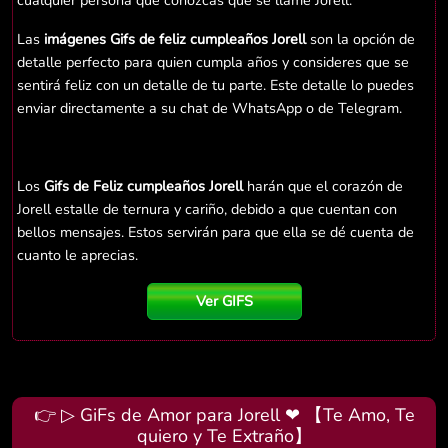
cualquier persona que conozcas que se llame Jorell.
Las
imágenes Gifs de feliz cumpleaños Jorell
son la opción de
detalle perfecto para quien cumpla años y consideres que se
sentirá feliz con un detalle de tu parte. Este detalle lo puedes
enviar directamente a su chat de WhatsApp o de Telegram.
Los
Gifs de Feliz cumpleaños Jorell
harán que el corazón de
Jorell estalle de ternura y cariño, debido a que cuentan con
bellos mensajes. Estos servirán para que ella se dé cuenta de
cuanto le aprecias.
Ver GIFS
👉 ▷ GiFs de Amor para Jorell ❤ 【Te Amo, Te
quiero y Te Extraño】