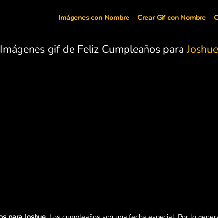
Imágenes con Nombre
Crear Gif con Nombre
C
Imágenes gif de Feliz Cumpleaños para
Joshue
os para Joshue.
Los cumpleaños son una fecha especial. Por lo genera