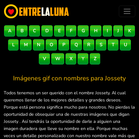
A
B
C
D
E
F
G
H
I
J
K
L
M
N
O
P
Q
R
S
T
U
V
W
X
Y
Z
Imágenes gif con nombres para
Jossety
Todos tenemos un ser querido con el nombre Jossety. Al cual
queremos llenar de los mejores detalles y grandes deseos.
Porque está persona significa mucho para nosotros. No pierdas la
oportunidad de obsequiar una de nuestras imágenes que digan
Jossety . Así tendrás la oportunidad de darle a alguien una
imagen duradera que lleve su nombre en ella. Porque muchas
veces un detalle personalizado con nuestro nombre vale más que