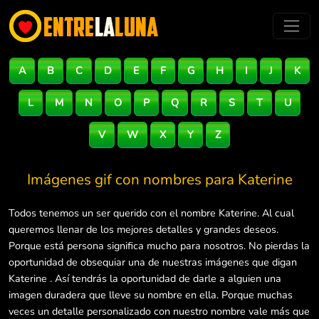
A
B
C
D
E
F
G
H
I
J
K
L
M
N
O
P
Q
R
S
T
U
V
W
X
Y
Z
Imágenes gif con nombres para
Katerine
Todos tenemos un ser querido con el nombre Katerine. Al cual
queremos llenar de los mejores detalles y grandes deseos.
Porque está persona significa mucho para nosotros. No pierdas la
oportunidad de obsequiar una de nuestras imágenes que digan
Katerine . Así tendrás la oportunidad de darle a alguien una
imagen duradera que lleve su nombre en ella. Porque muchas
veces un detalle personalizado con nuestro nombre vale más que