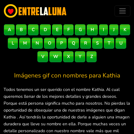
A
B
C
D
E
F
G
H
I
J
K
L
M
N
O
P
Q
R
S
T
U
V
W
X
Y
Z
Imágenes gif con nombres para
Kathia
Todos tenemos un ser querido con el nombre Kathia. Al cual
queremos llenar de los mejores detalles y grandes deseos.
Porque está persona significa mucho para nosotros. No pierdas la
oportunidad de obsequiar una de nuestras imágenes que digan
Kathia . Así tendrás la oportunidad de darle a alguien una imagen
duradera que lleve su nombre en ella. Porque muchas veces un
detalle personalizado con nuestro nombre vale más que mil