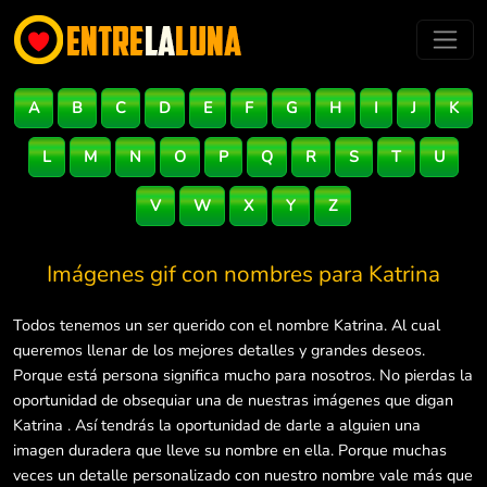
A
B
C
D
E
F
G
H
I
J
K
L
M
N
O
P
Q
R
S
T
U
V
W
X
Y
Z
Imágenes gif con nombres para
Katrina
Todos tenemos un ser querido con el nombre Katrina. Al cual
queremos llenar de los mejores detalles y grandes deseos.
Porque está persona significa mucho para nosotros. No pierdas la
oportunidad de obsequiar una de nuestras imágenes que digan
Katrina . Así tendrás la oportunidad de darle a alguien una
imagen duradera que lleve su nombre en ella. Porque muchas
veces un detalle personalizado con nuestro nombre vale más que