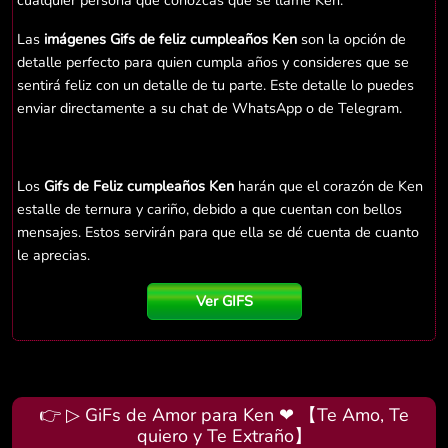
cualquier persona que conozcas que se llame Ken.
Las
imágenes Gifs de feliz cumpleaños Ken
son la opción de
detalle perfecto para quien cumpla años y consideres que se
sentirá feliz con un detalle de tu parte. Este detalle lo puedes
enviar directamente a su chat de WhatsApp o de Telegram.
Los
Gifs de Feliz cumpleaños Ken
harán que el corazón de Ken
estalle de ternura y cariño, debido a que cuentan con bellos
mensajes. Estos servirán para que ella se dé cuenta de cuanto
le aprecias.
Ver GIFS
👉 ▷ GiFs de Amor para Ken ❤ 【Te Amo, Te
quiero y Te Extraño】