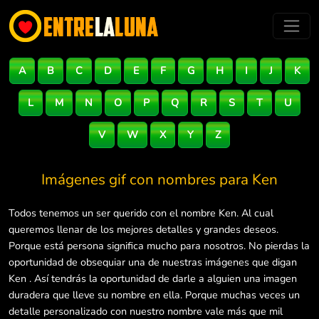
A
B
C
D
E
F
G
H
I
J
K
L
M
N
O
P
Q
R
S
T
U
V
W
X
Y
Z
Imágenes gif con nombres para
Ken
Todos tenemos un ser querido con el nombre Ken. Al cual
queremos llenar de los mejores detalles y grandes deseos.
Porque está persona significa mucho para nosotros. No pierdas la
oportunidad de obsequiar una de nuestras imágenes que digan
Ken . Así tendrás la oportunidad de darle a alguien una imagen
duradera que lleve su nombre en ella. Porque muchas veces un
detalle personalizado con nuestro nombre vale más que mil