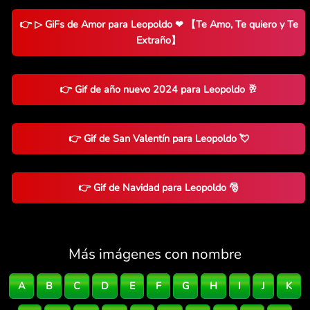
👉 ▷ GiFs de Amor para Leopoldo ❤ 【Te Amo, Te quiero y Te
Extraño】
👉 Gif de año nuevo 2024 para Leopoldo 🥂
👉 Gif de San Valentín para Leopoldo 💘
👉 Gif de Navidad para Leopoldo 🎅
Más imágenes con nombre
A
B
C
D
E
F
G
H
I
J
K