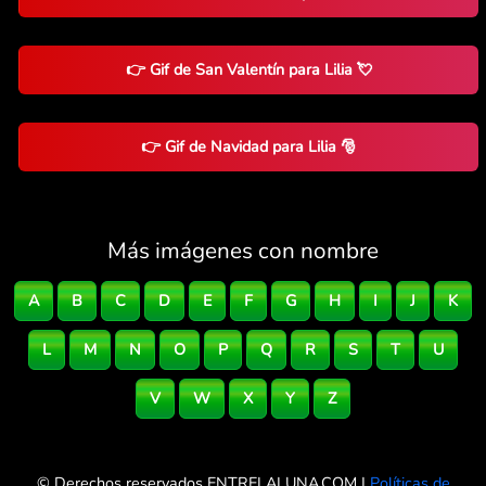
👉 Gif de San Valentín para Lilia 💘
👉 Gif de Navidad para Lilia 🎅
Más imágenes con nombre
A
B
C
D
E
F
G
H
I
J
K
L
M
N
O
P
Q
R
S
T
U
V
W
X
Y
Z
© Derechos reservados ENTRELALUNA.COM |
Políticas de