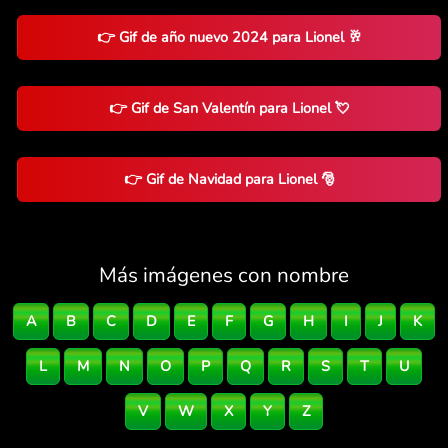
👉 Gif de año nuevo 2024 para Lionel 🥂
👉 Gif de San Valentín para Lionel 💘
👉 Gif de Navidad para Lionel 🎅
Más imágenes con nombre
A
B
C
D
E
F
G
H
I
J
K
L
M
N
O
P
Q
R
S
T
U
V
W
X
Y
Z