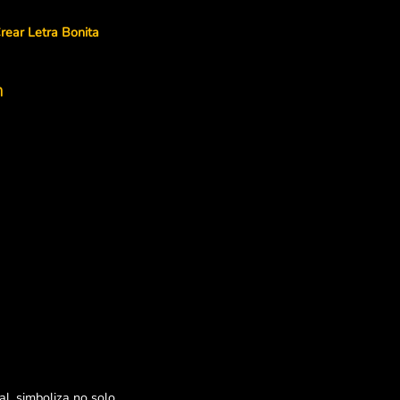
rear Letra Bonita
h
l, simboliza no solo