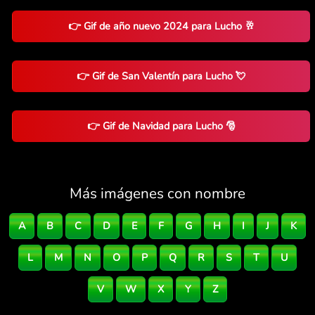
👉 Gif de año nuevo 2024 para Lucho 🥂
👉 Gif de San Valentín para Lucho 💘
👉 Gif de Navidad para Lucho 🎅
Más imágenes con nombre
A
B
C
D
E
F
G
H
I
J
K
L
M
N
O
P
Q
R
S
T
U
V
W
X
Y
Z