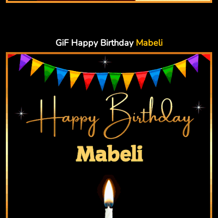
GiF Happy Birthday
Mabeli