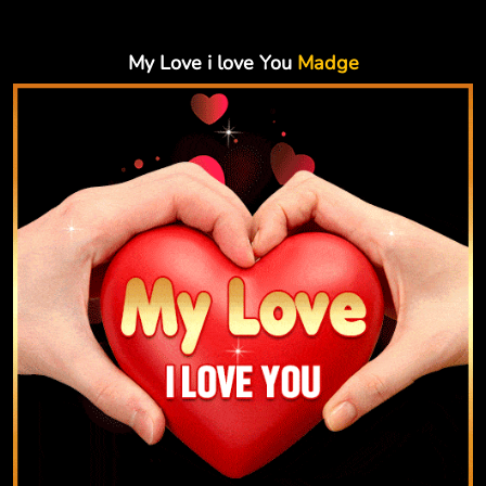
My Love i love You
Madge