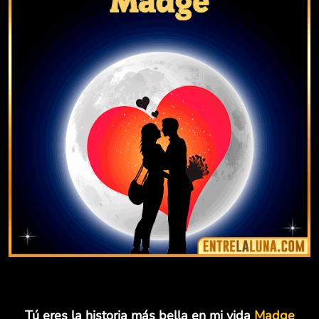
Tú eres la historia más bella en mi vida
Madge