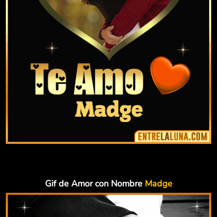
Gif de Amor con Nombre
Madge