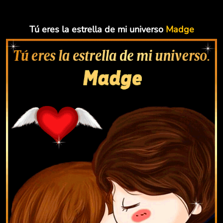
Tú eres la estrella de mi universo
Madge