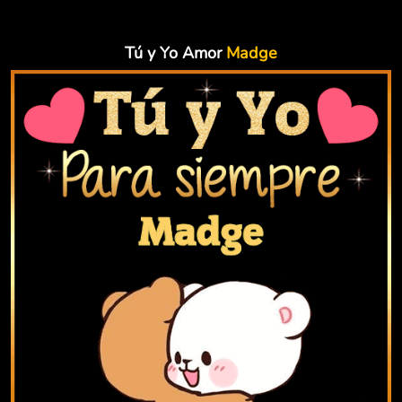
Tú y Yo Amor
Madge