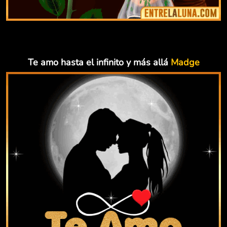
Te amo hasta el infinito y más allá
Madge