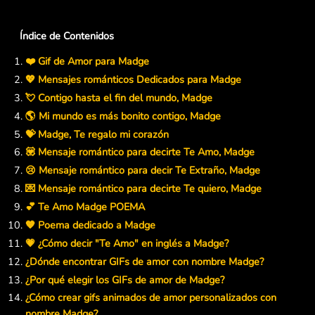
Índice de Contenidos
❤️ Gif de Amor para Madge
💖 Mensajes románticos Dedicados para Madge
💘 Contigo hasta el fin del mundo, Madge
🌎 Mi mundo es más bonito contigo, Madge
💝 Madge, Te regalo mi corazón
💟 Mensaje romántico para decirte Te Amo, Madge
😢 Mensaje romántico para decir Te Extraño, Madge
💌 Mensaje romántico para decirte Te quiero, Madge
💕 Te Amo Madge POEMA
🧡 Poema dedicado a Madge
💗 ¿Cómo decir "Te Amo" en inglés a Madge?
¿Dónde encontrar GIFs de amor con nombre Madge?
¿Por qué elegir los GIFs de amor de Madge?
¿Cómo crear gifs animados de amor personalizados con
nombre Madge?