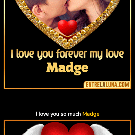
I love you so much
Madge