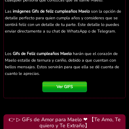
cualquier persona que conozcas que se llame Maelo.
Las
imágenes Gifs de feliz cumpleaños Maelo
son la opción de
detalle perfecto para quien cumpla años y consideres que se
sentirá feliz con un detalle de tu parte. Este detalle lo puedes
enviar directamente a su chat de WhatsApp o de Telegram.
Los
Gifs de Feliz cumpleaños Maelo
harán que el corazón de
Maelo estalle de ternura y cariño, debido a que cuentan con
bellos mensajes. Estos servirán para que ella se dé cuenta de
cuanto le aprecias.
Ver GIFS
👉 ▷ GiFs de Amor para Maelo ❤ 【Te Amo, Te
quiero y Te Extraño】