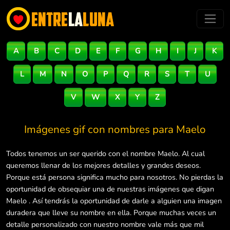
A
B
C
D
E
F
G
H
I
J
K
L
M
N
O
P
Q
R
S
T
U
V
W
X
Y
Z
Imágenes gif con nombres para
Maelo
Todos tenemos un ser querido con el nombre Maelo. Al cual
queremos llenar de los mejores detalles y grandes deseos.
Porque está persona significa mucho para nosotros. No pierdas la
oportunidad de obsequiar una de nuestras imágenes que digan
Maelo . Así tendrás la oportunidad de darle a alguien una imagen
duradera que lleve su nombre en ella. Porque muchas veces un
detalle personalizado con nuestro nombre vale más que mil