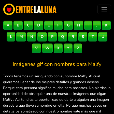
A
B
C
D
E
F
G
H
I
J
K
L
M
N
O
P
Q
R
S
T
U
V
W
X
Y
Z
Imágenes gif con nombres para
Malfy
Todos tenemos un ser querido con el nombre Malfy. Al cual
queremos llenar de los mejores detalles y grandes deseos.
Porque está persona significa mucho para nosotros. No pierdas la
oportunidad de obsequiar una de nuestras imágenes que digan
Malfy . Así tendrás la oportunidad de darle a alguien una imagen
duradera que lleve su nombre en ella. Porque muchas veces un
detalle personalizado con nuestro nombre vale más que mil