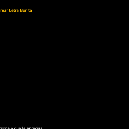
rear Letra Bonita
sona y que le aprecias,