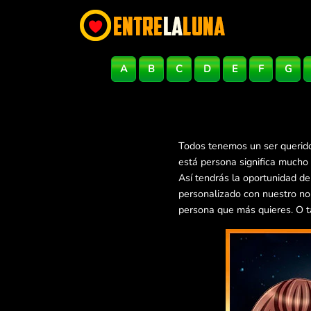
A
B
C
D
E
F
G
Todos tenemos un ser querido
está persona significa mucho
Así tendrás la oportunidad d
personalizado con nuestro no
persona que más quieres. O t