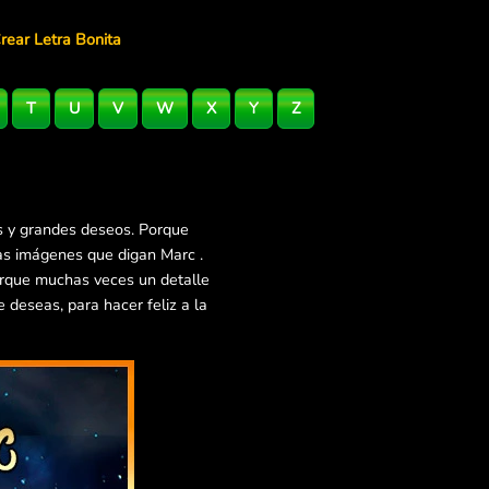
rear Letra Bonita
T
U
V
W
X
Y
Z
s y grandes deseos. Porque
as imágenes que digan Marc .
orque muchas veces un detalle
deseas, para hacer feliz a la