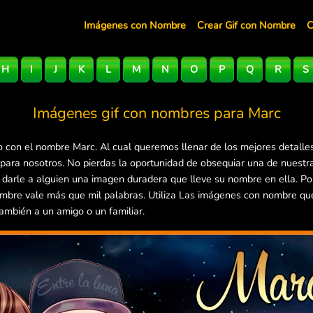
Imágenes con Nombre
Crear Gif con Nombre
C
H
I
J
K
L
M
N
O
P
Q
R
S
Imágenes gif con nombres para
Marc
 con el nombre Marc. Al cual queremos llenar de los mejores detalle
 para nosotros. No pierdas la oportunidad de obsequiar una de nuestr
e darle a alguien una imagen duradera que lleve su nombre en ella. P
mbre vale más que mil palabras. Utiliza Las imágenes con nombre que 
ambién a un amigo o un familiar.