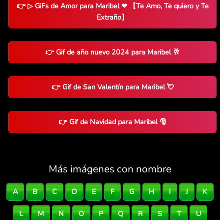
👉 ▷ GiFs de Amor para Maribel ❤ 【Te Amo, Te quiero y Te
Extraño】
👉 Gif de año nuevo 2024 para Maribel 🥂
👉 Gif de San Valentín para Maribel 💘
👉 Gif de Navidad para Maribel 🎅
Más imágenes con nombre
A
B
C
D
E
F
G
H
I
J
K
L
M
N
O
P
Q
R
S
T
U