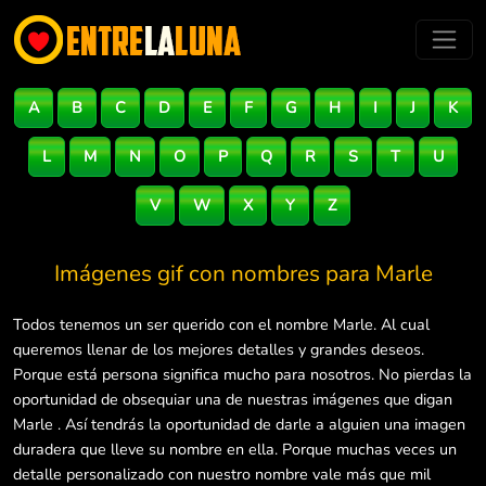
A
B
C
D
E
F
G
H
I
J
K
L
M
N
O
P
Q
R
S
T
U
V
W
X
Y
Z
Imágenes gif con nombres para
Marle
Todos tenemos un ser querido con el nombre Marle. Al cual
queremos llenar de los mejores detalles y grandes deseos.
Porque está persona significa mucho para nosotros. No pierdas la
oportunidad de obsequiar una de nuestras imágenes que digan
Marle . Así tendrás la oportunidad de darle a alguien una imagen
duradera que lleve su nombre en ella. Porque muchas veces un
detalle personalizado con nuestro nombre vale más que mil