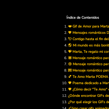
Índice de Contenidos
❤️ Gif de Amor para Mart
💖 Mensajes románticos 
💘 Contigo hasta el fin d
🌎 Mi mundo es más bonit
💝 Marta, Te regalo mi co
💟 Mensaje romántico par
😢 Mensaje romántico para
💌 Mensaje romántico para
💕 Te Amo Marta POEMA
🧡 Poema dedicado a Mar
💗 ¿Cómo decir "Te Amo" 
¿Dónde encontrar GIFs d
¿Por qué elegir los GIFs 
¿Cómo crear gifs animado