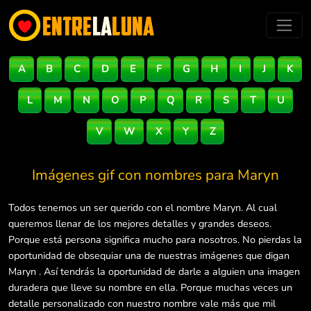
A
B
C
D
E
F
G
H
I
J
K
L
M
N
O
P
Q
R
S
T
U
V
W
X
Y
Z
Imágenes gif con nombres para
Maryn
Todos tenemos un ser querido con el nombre Maryn. Al cual
queremos llenar de los mejores detalles y grandes deseos.
Porque está persona significa mucho para nosotros. No pierdas la
oportunidad de obsequiar una de nuestras imágenes que digan
Maryn . Así tendrás la oportunidad de darle a alguien una imagen
duradera que lleve su nombre en ella. Porque muchas veces un
detalle personalizado con nuestro nombre vale más que mil