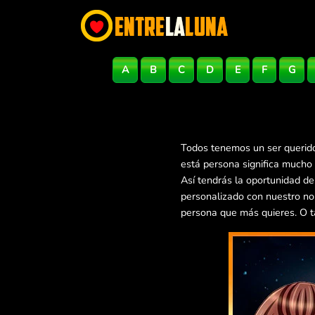
A
B
C
D
E
F
G
Todos tenemos un ser querido
está persona significa mucho
Así tendrás la oportunidad d
personalizado con nuestro no
persona que más quieres. O t