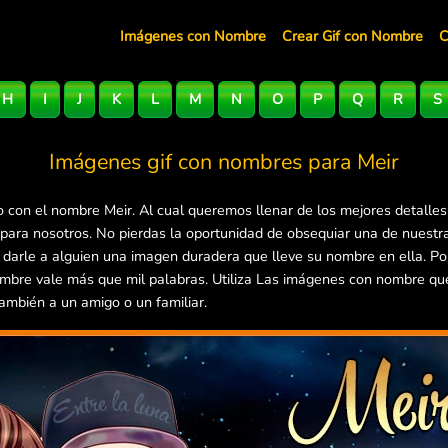
Imágenes con Nombre
Crear Gif con Nombre
C
H
I
J
K
L
M
N
O
P
Q
R
S
Imágenes gif con nombres para
Meir
 con el nombre Meir. Al cual queremos llenar de los mejores detalle
 para nosotros. No pierdas la oportunidad de obsequiar una de nuestr
e darle a alguien una imagen duradera que lleve su nombre en ella. P
mbre vale más que mil palabras. Utiliza Las imágenes con nombre que 
ambién a un amigo o un familiar.