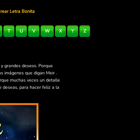
rear Letra Bonita
T
U
V
W
X
Y
Z
s y grandes deseos. Porque
as imágenes que digan Meir .
orque muchas veces un detalle
deseas, para hacer feliz a la