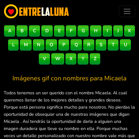
A
B
C
D
E
F
G
H
I
J
K
L
M
N
O
P
Q
R
S
T
U
V
W
X
Y
Z
Imágenes gif con nombres para
Micaela
Todos tenemos un ser querido con el nombre Micaela. Al cual
queremos llenar de los mejores detalles y grandes deseos.
Porque está persona significa mucho para nosotros. No pierdas la
oportunidad de obsequiar una de nuestras imágenes que digan
Micaela . Así tendrás la oportunidad de darle a alguien una
imagen duradera que lleve su nombre en ella. Porque muchas
veces un detalle personalizado con nuestro nombre vale más que