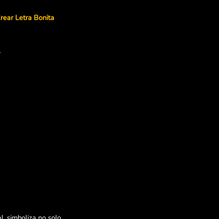
rear Letra Bonita
l
, simboliza no solo