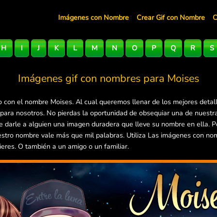
Imágenes con Nombre
Crear Gif con Nombre
C
H
I
J
K
L
M
N
O
P
Q
R
S
Imágenes gif con nombres para
Moises
 con el nombre Moises. Al cual queremos llenar de los mejores detal
 para nosotros. No pierdas la oportunidad de obsequiar una de nuest
 de darle a alguien una imagen duradera que lleve su nombre en ella.
estro nombre vale más que mil palabras. Utiliza Las imágenes con no
ieres. O también a un amigo o un familiar.