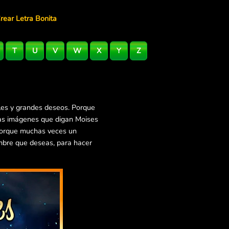
rear Letra Bonita
T
U
V
W
X
Y
Z
les y grandes deseos. Porque
ras imágenes que digan Moises
 Porque muchas veces un
mbre que deseas, para hacer