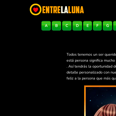
A
B
C
D
E
F
G
Todos tenemos un ser querido
está persona significa mucho
. Así tendrás la oportunidad
detalle personalizado con nu
feliz a la persona que más qu