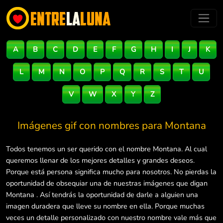
A
B
C
D
E
F
G
H
I
J
K
L
M
N
O
P
Q
R
S
T
U
V
W
X
Y
Z
Imágenes gif con nombres para
Montana
Todos tenemos un ser querido con el nombre Montana. Al cual
queremos llenar de los mejores detalles y grandes deseos.
Porque está persona significa mucho para nosotros. No pierdas la
oportunidad de obsequiar una de nuestras imágenes que digan
Montana . Así tendrás la oportunidad de darle a alguien una
imagen duradera que lleve su nombre en ella. Porque muchas
veces un detalle personalizado con nuestro nombre vale más que