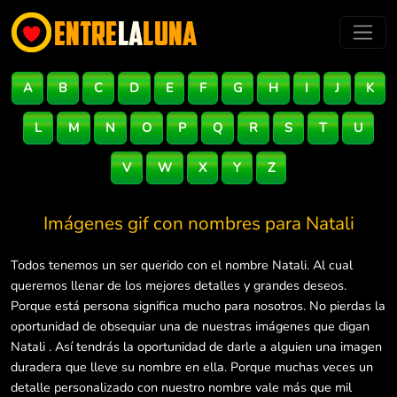
A
B
C
D
E
F
G
H
I
J
K
L
M
N
O
P
Q
R
S
T
U
V
W
X
Y
Z
Imágenes gif con nombres para
Natali
Todos tenemos un ser querido con el nombre Natali. Al cual
queremos llenar de los mejores detalles y grandes deseos.
Porque está persona significa mucho para nosotros. No pierdas la
oportunidad de obsequiar una de nuestras imágenes que digan
Natali . Así tendrás la oportunidad de darle a alguien una imagen
duradera que lleve su nombre en ella. Porque muchas veces un
detalle personalizado con nuestro nombre vale más que mil