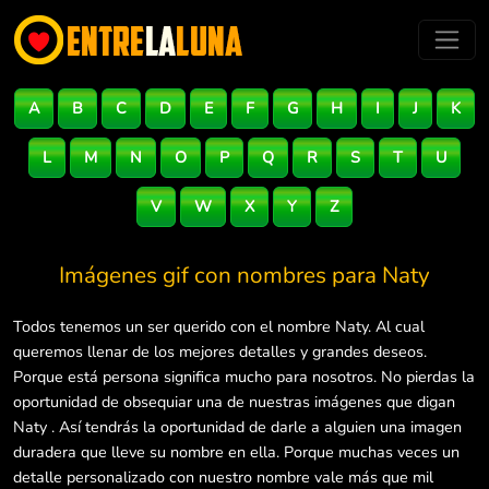
A
B
C
D
E
F
G
H
I
J
K
L
M
N
O
P
Q
R
S
T
U
V
W
X
Y
Z
Imágenes gif con nombres para
Naty
Todos tenemos un ser querido con el nombre Naty. Al cual
queremos llenar de los mejores detalles y grandes deseos.
Porque está persona significa mucho para nosotros. No pierdas la
oportunidad de obsequiar una de nuestras imágenes que digan
Naty . Así tendrás la oportunidad de darle a alguien una imagen
duradera que lleve su nombre en ella. Porque muchas veces un
detalle personalizado con nuestro nombre vale más que mil