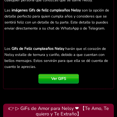
cualquier persona que conozcas que se llame Nelsy.
Las
imágenes Gifs de feliz cumpleaños Nelsy
son la opción de
detalle perfecto para quien cumpla años y consideres que se
sentirá feliz con un detalle de tu parte. Este detalle lo puedes
enviar directamente a su chat de WhatsApp o de Telegram.
Los
Gifs de Feliz cumpleaños Nelsy
harán que el corazón de
Nelsy estalle de ternura y cariño, debido a que cuentan con
bellos mensajes. Estos servirán para que ella se dé cuenta de
cuanto le aprecias.
Ver GIFS
👉 ▷ GiFs de Amor para Nelsy ❤ 【Te Amo, Te
quiero y Te Extraño】