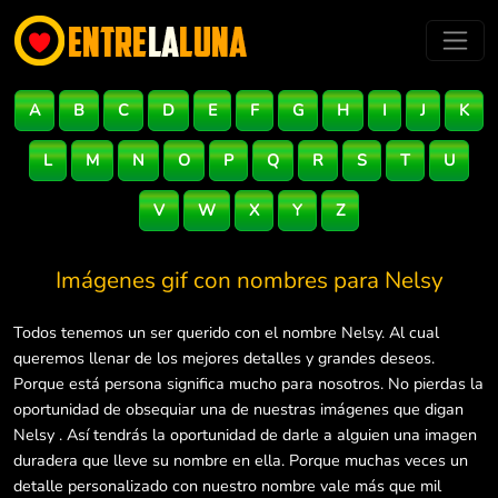
A
B
C
D
E
F
G
H
I
J
K
L
M
N
O
P
Q
R
S
T
U
V
W
X
Y
Z
Imágenes gif con nombres para
Nelsy
Todos tenemos un ser querido con el nombre Nelsy. Al cual
queremos llenar de los mejores detalles y grandes deseos.
Porque está persona significa mucho para nosotros. No pierdas la
oportunidad de obsequiar una de nuestras imágenes que digan
Nelsy . Así tendrás la oportunidad de darle a alguien una imagen
duradera que lleve su nombre en ella. Porque muchas veces un
detalle personalizado con nuestro nombre vale más que mil