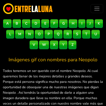
A
B
C
D
E
F
G
H
I
J
K
L
M
N
O
P
Q
R
S
T
U
V
W
X
Y
Z
Imágenes gif con nombres para
Neopolo
Todos tenemos un ser querido con el nombre Neopolo. Al cual
queremos llenar de los mejores detalles y grandes deseos.
Porque está persona significa mucho para nosotros. No pierdas la
oportunidad de obsequiar una de nuestras imágenes que digan
Neopolo . Así tendrás la oportunidad de darle a alguien una
imagen duradera que lleve su nombre en ella. Porque muchas
veces un detalle personalizado con nuestro nombre vale más que