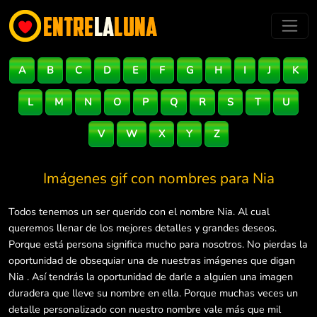
A
B
C
D
E
F
G
H
I
J
K
L
M
N
O
P
Q
R
S
T
U
V
W
X
Y
Z
Imágenes gif con nombres para
Nia
Todos tenemos un ser querido con el nombre Nia. Al cual
queremos llenar de los mejores detalles y grandes deseos.
Porque está persona significa mucho para nosotros. No pierdas la
oportunidad de obsequiar una de nuestras imágenes que digan
Nia . Así tendrás la oportunidad de darle a alguien una imagen
duradera que lleve su nombre en ella. Porque muchas veces un
detalle personalizado con nuestro nombre vale más que mil