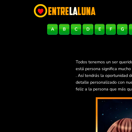
A
B
C
D
E
F
G
Todos tenemos un ser querido
está persona significa mucho
. Así tendrás la oportunidad
detalle personalizado con nu
feliz a la persona que más qu