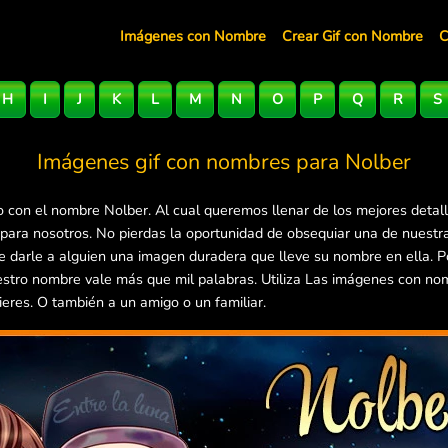
Imágenes con Nombre
Crear Gif con Nombre
C
H
I
J
K
L
M
N
O
P
Q
R
S
Imágenes gif con nombres para
Nolber
 con el nombre Nolber. Al cual queremos llenar de los mejores detal
 para nosotros. No pierdas la oportunidad de obsequiar una de nuest
 de darle a alguien una imagen duradera que lleve su nombre en ella.
estro nombre vale más que mil palabras. Utiliza Las imágenes con no
ieres. O también a un amigo o un familiar.