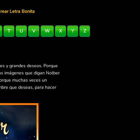
rear Letra Bonita
T
U
V
W
X
Y
Z
les y grandes deseos. Porque
ras imágenes que digan Nolber
 Porque muchas veces un
mbre que deseas, para hacer