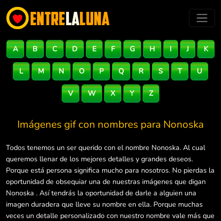
A
B
C
D
E
F
G
H
I
J
K
L
M
N
O
P
Q
R
S
T
U
V
W
X
Y
Z
Imágenes gif con nombres para
Nonoska
Todos tenemos un ser querido con el nombre Nonoska. Al cual
queremos llenar de los mejores detalles y grandes deseos.
Porque está persona significa mucho para nosotros. No pierdas la
oportunidad de obsequiar una de nuestras imágenes que digan
Nonoska . Así tendrás la oportunidad de darle a alguien una
imagen duradera que lleve su nombre en ella. Porque muchas
veces un detalle personalizado con nuestro nombre vale más que