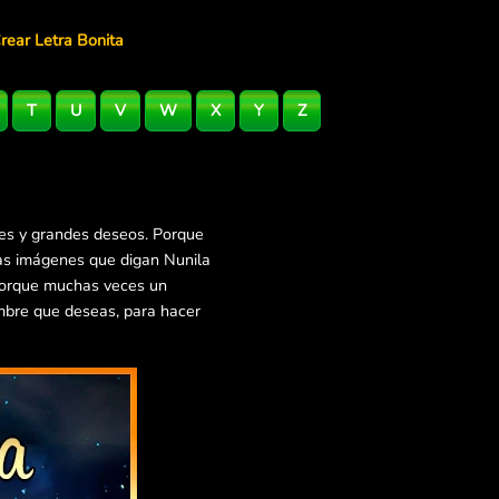
rear Letra Bonita
T
U
V
W
X
Y
Z
les y grandes deseos. Porque
ras imágenes que digan Nunila
 Porque muchas veces un
mbre que deseas, para hacer