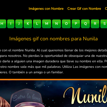
Imágenes con Nombre
Crear Gif con Nombre
C
H
I
J
K
L
M
N
O
P
Q
R
S
Imágenes gif con nombres para
Nunila
 con el nombre Nunila. Al cual queremos llenar de los mejores detal
 para nosotros. No pierdas la oportunidad de obsequiar una de nuest
 de darle a alguien una imagen duradera que lleve su nombre en ella.
estro nombre vale más que mil palabras. Utiliza Las imágenes con no
ieres. O también a un amigo o un familiar.