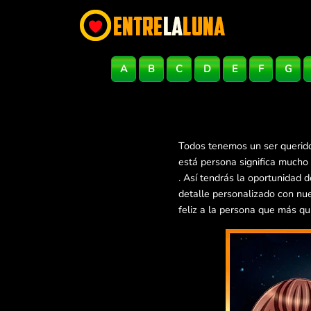
A
B
C
D
E
F
G
Todos tenemos un ser querido
está persona significa mucho
. Así tendrás la oportunidad
detalle personalizado con nu
feliz a la persona que más qu