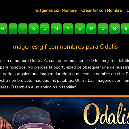
Imágenes con Nombre
Crear Gif con Nombre
C
H
I
J
K
L
M
N
O
P
Q
R
S
Imágenes gif con nombres para
Odalis
 con el nombre Odalis. Al cual queremos llenar de los mejores detal
 para nosotros. No pierdas la oportunidad de obsequiar una de nuest
 de darle a alguien una imagen duradera que lleve su nombre en ella.
estro nombre vale más que mil palabras. Utiliza Las imágenes con no
ieres. O también a un amigo o un familiar.