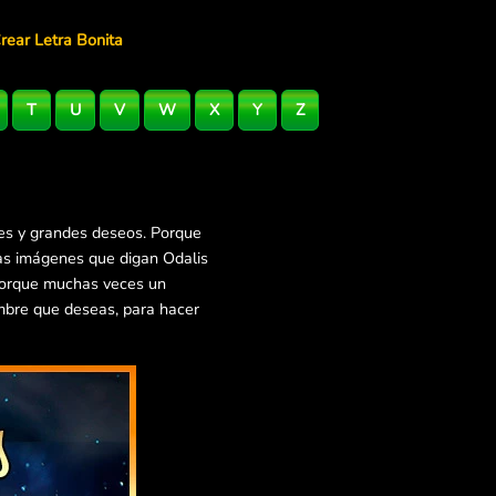
rear Letra Bonita
T
U
V
W
X
Y
Z
les y grandes deseos. Porque
ras imágenes que digan Odalis
 Porque muchas veces un
mbre que deseas, para hacer