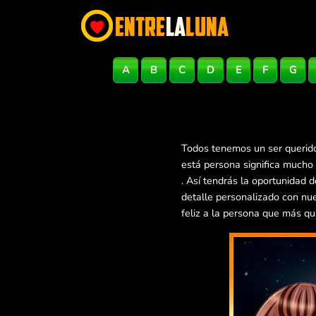
A
B
C
D
E
F
G
Todos tenemos un ser querido
está persona significa mucho
. Así tendrás la oportunidad
detalle personalizado con nu
feliz a la persona que más qu