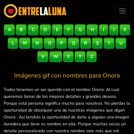
A
B
C
D
E
F
G
H
I
J
K
L
M
N
O
P
Q
R
S
T
U
V
W
X
Y
Z
Imágenes gif con nombres para
Onora
Todos tenemos un ser querido con el nombre Onora. Al cual
queremos llenar de los mejores detalles y grandes deseos.
Porque está persona significa mucho para nosotros. No pierdas la
oportunidad de obsequiar una de nuestras imágenes que digan
Onora . Así tendrás la oportunidad de darle a alguien una imagen
duradera que lleve su nombre en ella. Porque muchas veces un
detalle personalizado con nuestro nombre vale más que mil